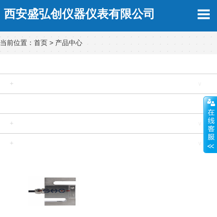
西安盛弘创仪器仪表有限公司
当前位置：
首页
>
产品中心
雷达液位计
+
压力变送器
∨
差压变送器
+
液位变送器
∨
+
称重传感器
∨
+
流量计
∨
+
位移传感器
∨
+
仪表采集系统
∨