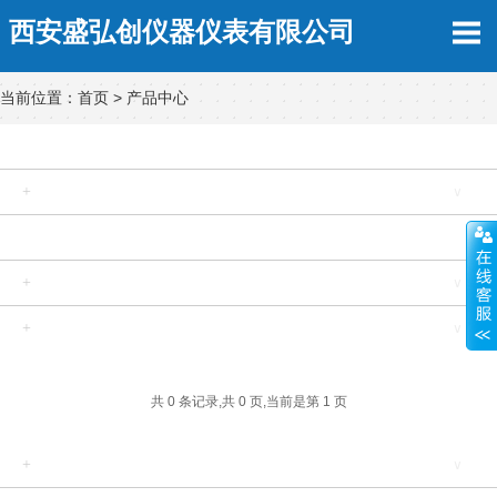
西安盛弘创仪器仪表有限公司
当前位置：
首页
>
产品中心
雷达液位计
+
压力变送器
∨
差压变送器
+
液位变送器
∨
+
称重传感器
∨
+
流量计
∨
共 0 条记录,共 0 页,当前是第 1 页
+
位移传感器
∨
+
仪表采集系统
∨